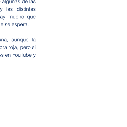
 algunas de las 
las distintas 
hay mucho que 
ue se espera.
ña, aunque la 
a roja, pero si 
As en YouTube y 