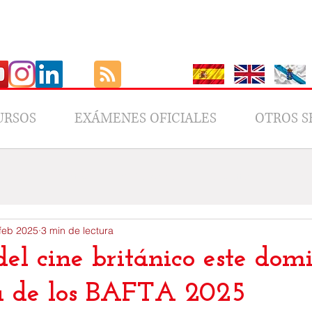
URSOS
EXÁMENES OFICIALES
OTROS S
GutBer
Ofertas
ESL Teaching
Newsletter
Culture
feb 2025
3 min de lectura
del cine británico este dom
ga de los BAFTA 2025