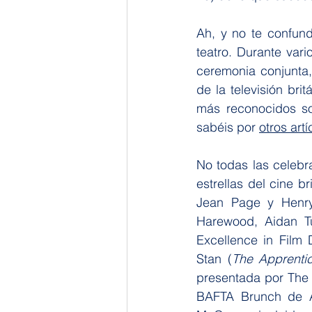
Ah, y no te confund
teatro. Durante var
ceremonia conjunta
de la televisión bri
más reconocidos so
sabéis por 
otros art
No todas las celebr
estrellas del cine br
Jean Page y Henry
Harewood, Aidan Tu
Excellence in Film 
Stan (
The Apprenti
presentada por The 
BAFTA Brunch de Ap