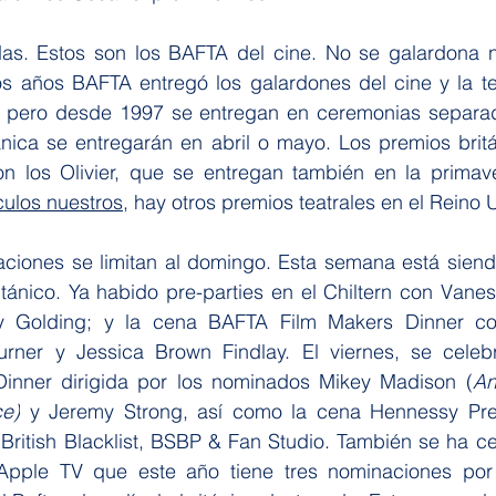
as. Estos son los BAFTA del cine. No se galardona ni a
ios años BAFTA entregó los galardones del cine y la te
, pero desde 1997 se entregan en ceremonias separa
tánica se entregarán en abril o mayo. Los premios britá
n los Olivier, que se entregan también en la primav
ículos nuestros
, hay otros premios teatrales en el Reino 
aciones se limitan al domingo. Esta semana está siendo
itánico. Ya habido pre-parties en el 
Chiltern con Vanes
 Golding; y la cena BAFTA Film Makers Dinner co
rner y Jessica Brown Findlay. El viernes, se celeb
Dinner dirigida por los nominados Mikey Madison (
An
ce)
 y Jeremy Strong, así como la cena Hennessy Pre
British Blacklist, BSBP & Fan Studio. También se ha ce
ple TV que este año tiene tres nominaciones por B