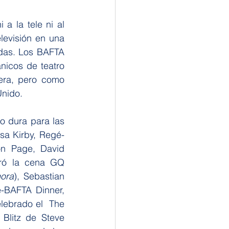
 la tele ni al 
levisión en una 
das. Los BAFTA 
nicos de teatro 
era, pero como 
Unido.
 dura para las 
sa Kirby, Regé-
n Page, David 
ró la cena GQ 
ora
), Sebastian 
-BAFTA Dinner, 
lebrado el  The 
litz de Steve 