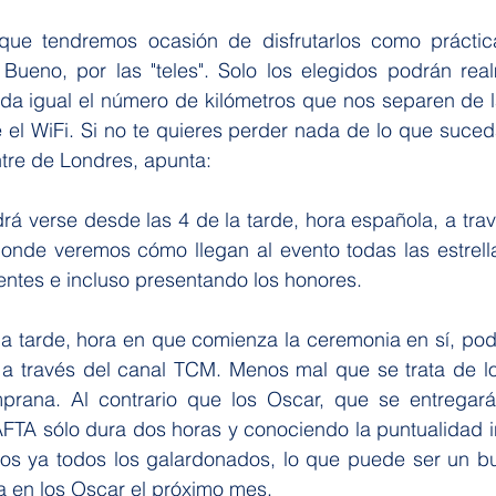
ue tendremos ocasión de disfrutarlos como práctica
Bueno, por las "teles". Solo los elegidos podrán realm
 da igual el número de kilómetros que nos separen de l
e el WiFi. Si no te quieres perder nada de lo que suce
tre de Londres, apunta:
rá verse desde las 4 de la tarde, hora española, a trav
donde veremos cómo llegan al evento todas las estrell
ntes e incluso presentando los honores. 
 la tarde, hora en que comienza la ceremonia en sí, pod
a través del canal TCM. Menos mal que se trata de l
prana. Al contrario que los Oscar, que se entregará
FTA sólo dura dos horas y conociendo la puntualidad in
s ya todos los galardonados, lo que puede ser un bue
a en los Oscar el próximo mes. 