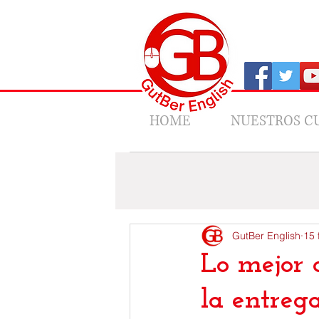
HOME
NUESTROS C
All Posts
News
Los Viajes de 
GutBer English
15 
Lo mejor 
la entre