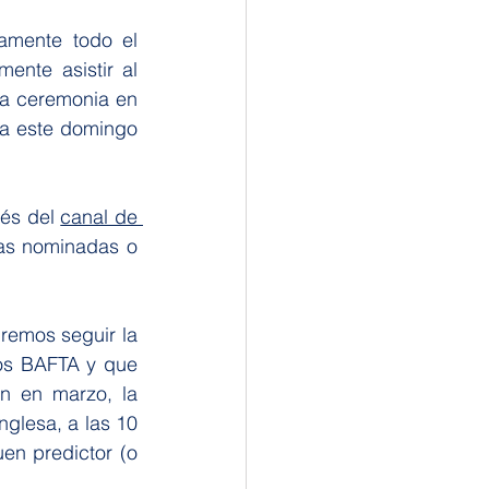
mente todo el 
ente asistir al 
a ceremonia en 
da este domingo 
és del 
canal de 
as nominadas o 
remos seguir la 
os BAFTA y que 
n en marzo, la 
glesa, a las 10 
n predictor (o 