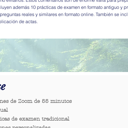
mo evitarlos. Estos comentarios son de enorme valía para prep
incluyen además 10 prácticas de examen en formato antiguo y pr
reguntas reales y similares en formato online. También se inc
licación de actas.
se
ones de Zoom de 55 minutos
tual
icas de examen tradicional
ones personalizadas