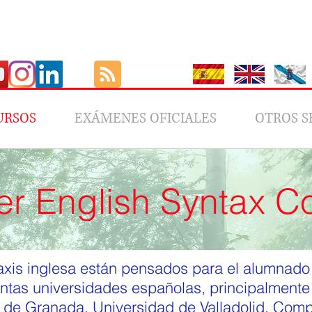
URSOS
EXÁMENES OFICIALES
OTROS S
r English Syntax C
axis inglesa están pensados para el alumnado
tintas universidades españolas, principalment
 de Granada, Universidad de Valladolid, Compl