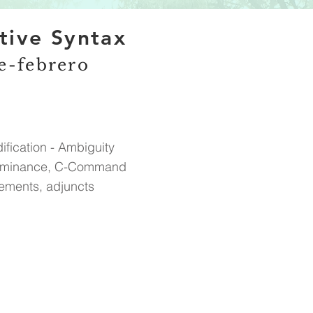
tive Syntax
e-febrero
ification - Ambiguity
Dominance, C-Command
ements, adjuncts