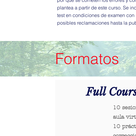
por qué se cometen los errores y có
plantea a partir de este curso. Se 
test en condiciones de examen con p
posibles reclamaciones hasta la pub
Formatos
Full Cour
10 sesi
aula vir
10 práct
correcci