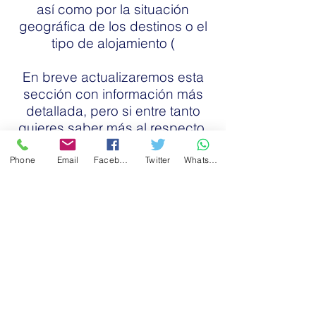
así como por la situación
geográfica de los destinos o el
tipo de alojamiento (
En breve actualizaremos esta
sección con información más
detallada, pero si entre tanto
quieres saber más al respecto,
no dudes en ponerte en
contacto con nosotros sin
Phone
Email
Facebook
Twitter
WhatsApp
ningún tipo de compromiso y te
asesoraremos sobre el
programa que mejor se adapta
a tus intereses.
Saber más...