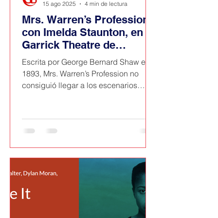
15 ago 2025
4 min de lectura
Mrs. Warren’s Profession,
con Imelda Staunton, en el
Garrick Theatre de
Londres
Escrita por George Bernard Shaw en
1893, Mrs. Warren’s Profession no
consiguió llegar a los escenarios
hasta casi diez años más tarde,
cuando por fin en 1902 se representó
en Londres. Ahora se recupera de
nuevo en el Garrick Theatre
londinense con Imelda Staunton a la
cabeza del reparto.