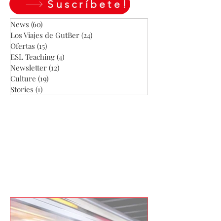
Suscríbete!
News
(60)
60 entradas
Los Viajes de GutBer
(24)
24 entradas
Ofertas
(15)
15 entradas
ESL Teaching
(4)
4 entradas
Newsletter
(12)
12 entradas
Culture
(19)
19 entradas
Stories
(1)
1 entrada