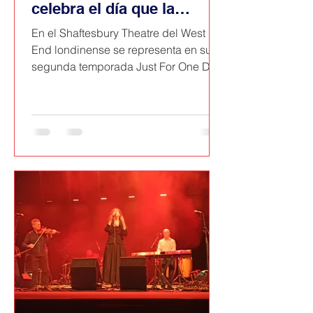
celebra el día que la
música unió al mundo
En el Shaftesbury Theatre del West
End londinense se representa en su
segunda temporada Just For One Day,
el musical que recrea cómo se gestó
el mayor evento musical de la historia,
el famoso concierto Live Aid en julio
de 1985, creado para recaudar fondos
con la intención paliar el hambre en
Etiopía