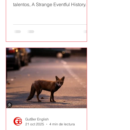
talentos, A Strange Eventful History.
The Dramatic Lives of Ellen Terry,
Henry Irving and their Remarkable
Families, David Hare nos presentó su
obra más reciente, Grace Pervades,
en el Theatre Royal Bath entre el 27 de
junio al 19 de julio de 2025, que luego
pasará a representarse en el West End
londinense en 2026.
GutBer English
21 oct 2025
4 min de lectura