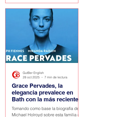
de este año. Ahora se traslada al
Barbican Centre de Londres para
estas navidades.
GutBer English
28 oct 2025
7 min de lectura
Grace Pervades, la
elegancia prevalece en
Bath con la más reciente
obra de David Hare
Tomando como base la biografía de
Michael Holroyd sobre esta familia de