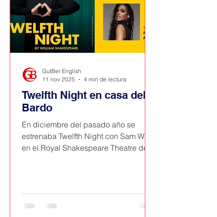
GutBer English
11 nov 2025
4 min de lectura
Twelfth Night en casa del
Bardo
En diciembre del pasado año se
estrenaba Twelfth Night con Sam West
en el Royal Shakespeare Theatre de
Stratford-upon-Avon, la ciudad natal
de Shakespeare donde reside la
Royal Shakespeare Company. Tuvimos
el privilegio de ver la representación
de esta producción el día 1 de enero