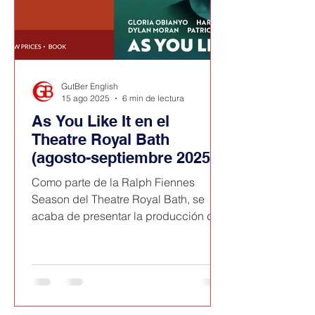
GutBer English
15 ago 2025
6 min de lectura
As You Like It en el
Theatre Royal Bath
(agosto-septiembre 2025)
Como parte de la Ralph Fiennes
Season del Theatre Royal Bath, se
acaba de presentar la producción de
la obra de William Shakespeare, As
You Like It, dirigida por el conocido
actor y con la participación de Dame
Harriet Walter interpretando a Jaques.