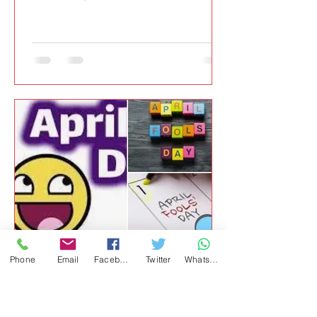
octubre de 2025 e incluye el estreno
de dos obras nuevas de autores
consagrados (David Hare y Rebecca
Lenkiewicz), así como una nueva
producción de As You Like It de
William Shakespeare y las veladas
musicales con Patti Smith y Kae
Tempest.
Phone
Email
Facebook
Twitter
WhatsApp
GutBer English
1 abr 2025
4 min de lectura
Los Santos Inocentes