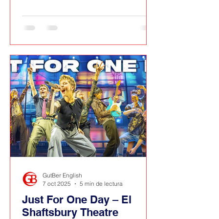
cuando ella comenzaba su carrera.
Condicionado por su madre y su
hermano gemelo, Larry intenta poner
orden en su vida en un momento
crucial de la misma.
GutBer English
7 oct 2025
5 min de lectura
Just For One Day – El
Shaftsbury Theatre