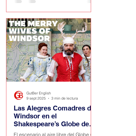
en el imaginario de muchos y muchas,
Mr. Darcy tiene una identidad concreta
y lleva una húmeda camisa blanca
cuando sale del lago.
GutBer English
9 sept 2025
3 min de lectura
Las Alegres Comadres de
Windsor en el
Shakespeare’s Globe de
Londres
El escenario al aire libre del Globe se