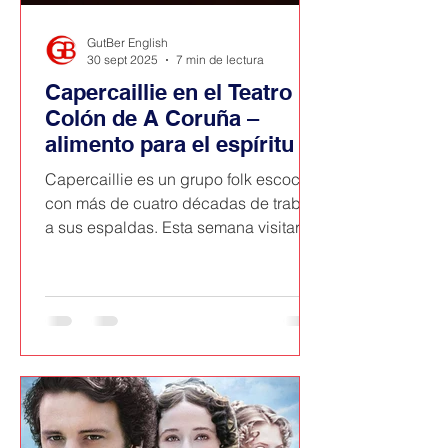
GutBer English
30 sept 2025
7 min de lectura
Capercaillie en el Teatro
Colón de A Coruña –
alimento para el espíritu
Capercaillie es un grupo folk escocés
con más de cuatro décadas de trabajo
a sus espaldas. Esta semana visitaron
de nuevo lo que ellos mismos llaman
su segunda casa, A Coruña, y nos
deleitaron en el Teatro Colón con dos
horas de concierto que tuvimos la
suerte de disfrutar desde la primera
fila.