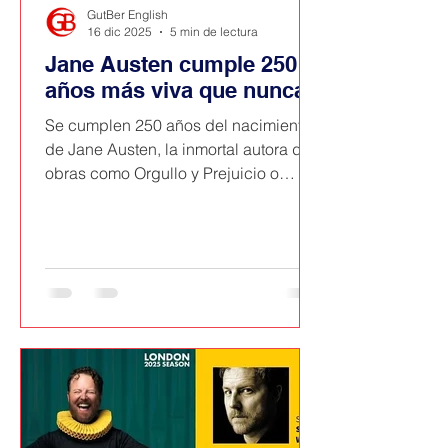
GutBer English
16 dic 2025
5 min de lectura
Jane Austen cumple 250
años más viva que nunca
Se cumplen 250 años del nacimiento
de Jane Austen, la inmortal autora de
obras como Orgullo y Prejuicio o
Sentido y Sensibilidad, entre otras. A
lo largo del Reino Unido, las ciudades
en las que Miss Austen pasó parte de
su corta vida (Bath o Winchester, por
ejemplo) han dedicado todo este 2025
a organizar eventos en su honor.