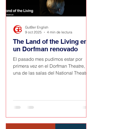
GutBer English
9 oct 2025
4 min de lectura
The Land of the Living en
un Dorfman renovado
El pasado mes pudimos estar por
primera vez en el Dorfman Theatre,
una de las salas del National Theatre
en el Southbank de Londres, tras su
recién nueva apertura tras su cierre
temporal por obras de mantenimiento.
Se representaba The Land of the
Living, la nueva obra de David Lan
con Juliet Stevenson y Tom Wlaschiha,
a quien recodamos como el Many-
Faced God de Juego de Tronos.