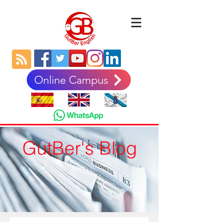
Online Campus
GutBer's Blog