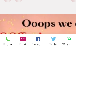
Las fiestas de San
Patrick en Londres
Estuvimos en Londres en vísperas de la
celebración del día de San Patricio, patrón
de Irlanda, que se festeja en Londres por
todo lo alto
Phone
Email
Facebook
Twitter
WhatsApp