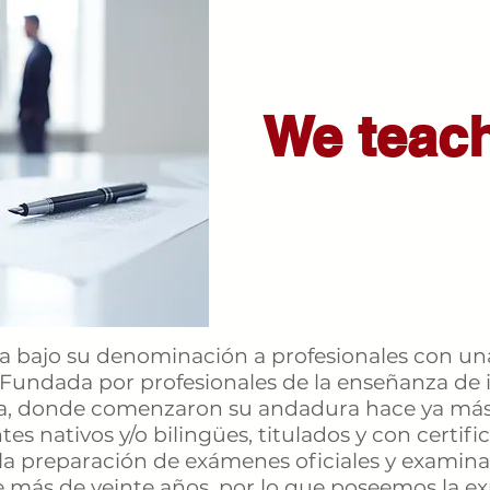
We teach
 bajo su denominación a profesionales con una 
 Fundada por profesionales de la enseñanza de
ña, donde comenzaron su andadura hace ya más
es nativos y/o bilingües, titulados y con certif
 la preparación de exámenes oficiales y examina
más de veinte años, por lo que poseemos la e