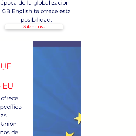
época de la globalización.
GB English te ofrece esta
posibilidad.
Saber más...
a UE
e EU
 ofrece
pecífico
las
a Unión
nos de