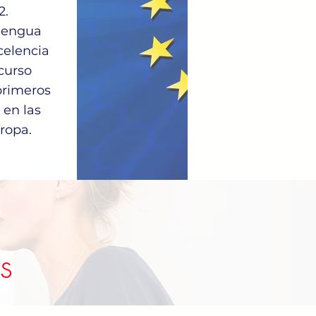
2.
 lengua
celencia
 curso
primeros
 en las
ropa.
s