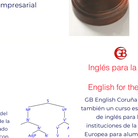
mpresarial
Inglés para l
English for th
GB English Coruña
también un curso es
del
de inglés para 
e la
instituciones de l
ado
Europea para alum
 con