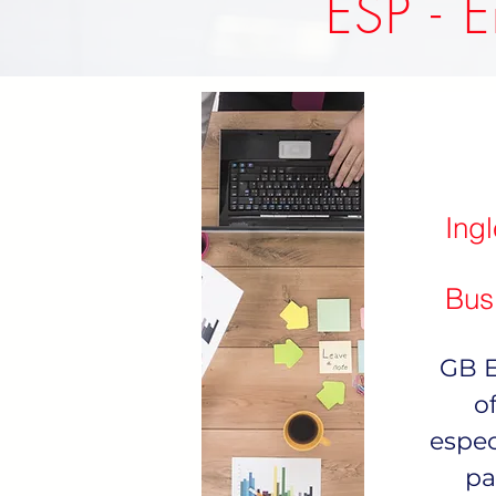
ESP - E
Ing
Bus
GB E
o
espec
pa