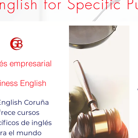
nglish for Specific 
lés empresarial
iness English
nglish Coruña
frece cursos
íficos de inglés
ra el mundo