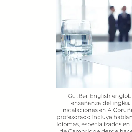
GutBer English engloba
enseñanza del inglés.
instalaciones en A Coru
profesorado incluye hablant
idiomas, especializados en
de Cambridge desde hace 