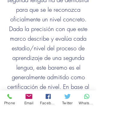
para que se le reconozca
oficialmente un nivel concreto.
Dada la precisión con que este
marco describe y evalúa cada
estadio/nivel del proceso de
aprendizaje de una segunda
lengua, este baremo es el
generalmente admitido como
certificación de nivel. En base al
mismo, se desarrollan los
Phone
Email
Facebook
Twitter
WhatsApp
distintos exámenes reconocidos
a nivel oficial.
Pulsa en el enlace para ver la