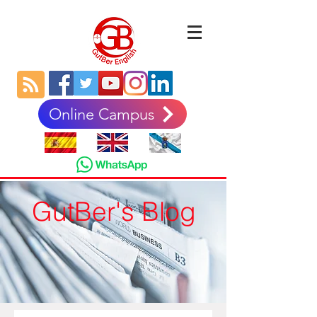
Online Campus
GutBer's Blog