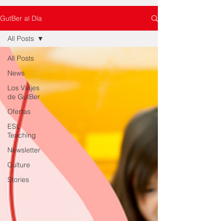
GutBer al Día
All Posts
All Posts
News
Los Viajes
de GutBer
Ofertas
ESL
Teaching
Newsletter
Culture
Stories