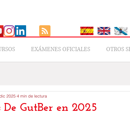
URSOS
EXÁMENES OFICIALES
OTROS S
GutBer
Ofertas
ESL Teaching
Newsletter
Culture
dic 2025
4 min de lectura
s De GutBer en 2025