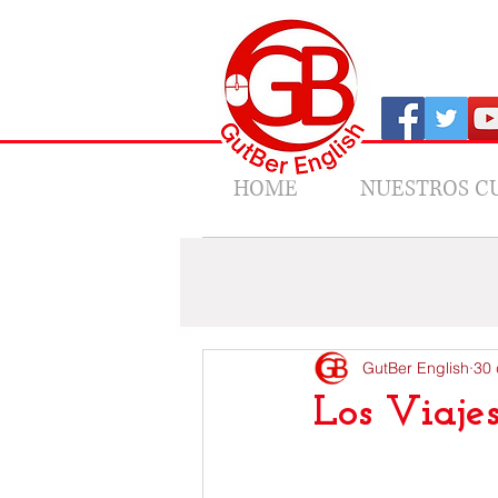
HOME
NUESTROS C
All Posts
News
Los Viajes de 
GutBer English
30 
Los Viaje