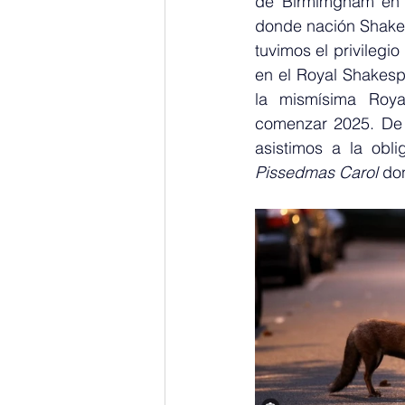
de Birmimgham en tr
donde nación Shakes
tuvimos el privilegio
en el Royal Shakesp
la mismísima Roy
comenzar 2025. De 
asistimos a la obl
Pissedmas Carol
 do