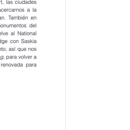
, las ciudades 
cercarnos a la 
an. También en 
monumentos del 
ve al National 
dge con Saskia 
o, así que nos 
ng
, para volver a 
renovada para 