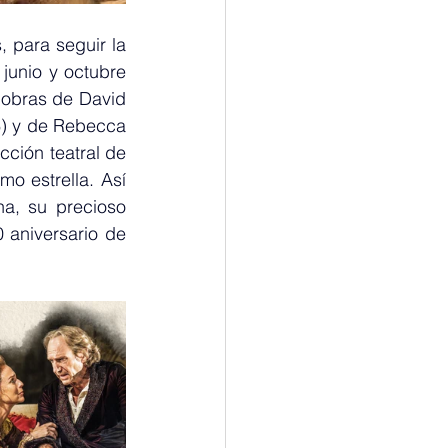
Nos hemos acercado varias veces a Bath, la ciudad de los baños romanos, para seguir la 
junio y octubre 
 obras de David 
6) y de Rebecca 
ción teatral de 
o estrella. Así 
a, su precioso 
aniversario de 