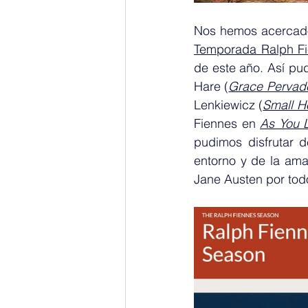
Temporada Ralph F
de este año. Así pu
Hare (
Grace Pervad
Lenkiewicz (
Small H
Fiennes en 
As You L
pudimos disfrutar d
entorno y de la ama
Jane Austen por todo