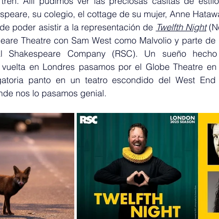
en. Allí pudimos ver las preciosas casitas de estilo 
peare, su colegio, el cottage de su mujer, Anne Hataw
 de poder asistir a la representación de 
Twelfth Night
 (N
eare Theatre con Sam West como Malvolio y parte de 
al Shakespeare Company (RSC). Un sueño hecho r
vuelta en Londres pasamos por el Globe Theatre en 
igatoria panto en un teatro escondido del West End
nde nos lo pasamos genial.