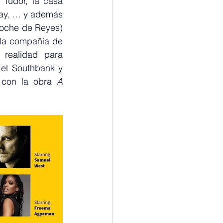
Tudor, la casa 
ay, … y además 
oche de Reyes) 
la compañía de 
ealidad para 
el Southbank y 
 con la obra 
A 