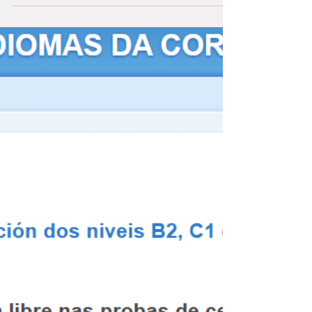
Calendario académico para los cursos de
inglés 2025-26 en Gutber English Coruña
para escolares y adultos. Puedes
consultarlo en nuestra web