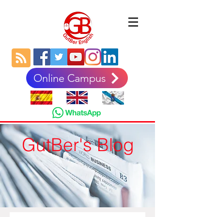
Online Campus
GutBer's Blog