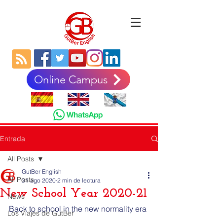
Online Campus
Entrada
All Posts
GutBer English
All Posts
31 ago 2020
2 min de lectura
New School Year 2020-21
News
Back to school in the new normality era
Los Viajes de GutBer