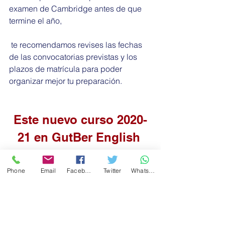
examen de Cambridge antes de que 
termine el año,
 te recomendamos revises las fechas 
de las convocatorias previstas y los 
plazos de matrícula para poder 
organizar mejor tu preparación.
Este nuevo curso 2020-
21 en GutBer English 
tiene mucho que 
ofrecer. ¡No te lo 
Phone
Email
Facebook
Twitter
WhatsApp
pierdas!
academiadeinglés
clasesinglés
cursosinglés
GutBerEnglishCoruña
inglésencoruña