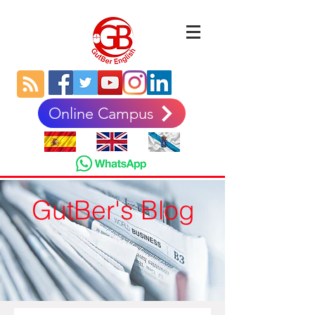
Online Campus
GutBer's Blog