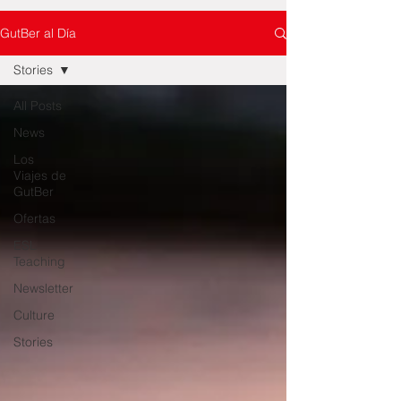
GutBer al Día
Stories
All Posts
News
Los
Viajes de
GutBer
Ofertas
ESL
Teaching
Newsletter
Culture
Stories