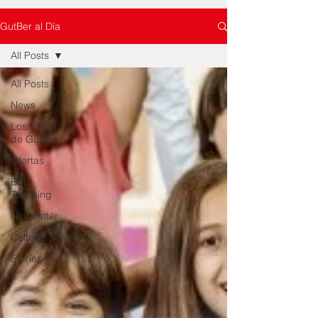
GutBer al Día
All Posts
All Posts
News
Los Viajes
de GutBer
Ofertas
ESL
Teaching
Newsletter
Culture
Stories