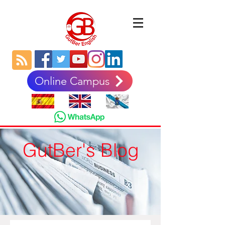
Online Campus
GutBer's Blog