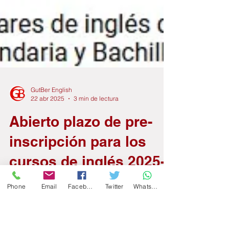
GutBer English
22 abr 2025
3 min de lectura
Abierto plazo de pre-
inscripción para los
cursos de inglés 2025-
Phone
Email
Facebook
Twitter
WhatsApp
26 en GutBer English