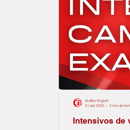
GutBer English
21 abr 2023
2 min de lec
Intensivos de 