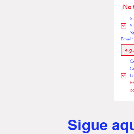
¡No 
S
S
Y
Email
*
I 
h
c
Sigue aq