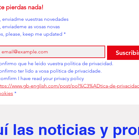
te pierdas nada!
í, enviadme vuestras novedades
i, envíademe as vosas novas
es, please, keep me updated
*
Suscribi
Confirmo que he leído vuestra política de privacidad. 
Confirmo ter lido a vosa política de privacidade. 
comfirm I have read your privacy policy
ttps://www.gb-english.com/post/pol%C3%ADtica-de-privacidad
ookies
*
uí
las noticias y p