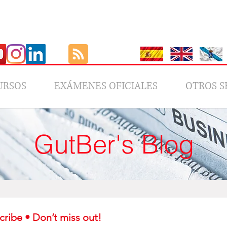
URSOS
EXÁMENES OFICIALES
OTROS S
GutBer's Blog
Subscribe • Don’t miss out! 