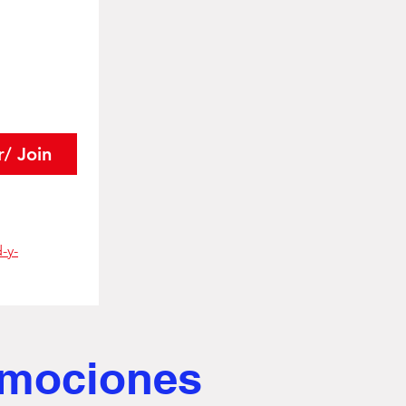
r/ Join
-y-
romociones