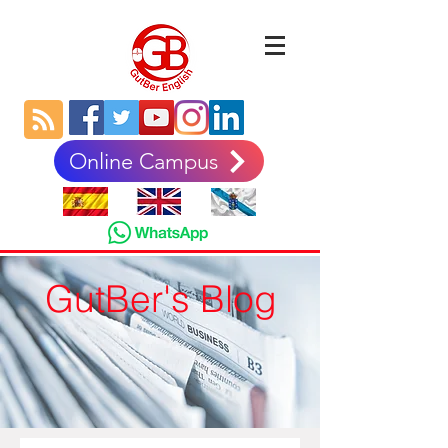
Online Campus
GutBer's Blog