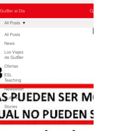
GutBer al Día
All Posts
All Posts
News
Los Viajes
de GutBer
Ofertas
ESL
Teaching
Newsletter
Culture
Stories