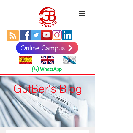
Online Campus
GutBer's Blog