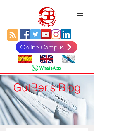
Online Campus
GutBer's Blog