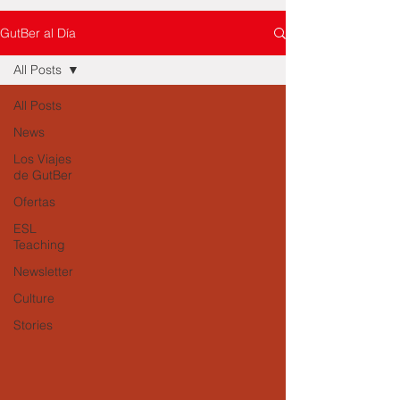
GutBer al Día
All Posts
All Posts
News
Los Viajes
de GutBer
Ofertas
ESL
Teaching
Newsletter
Culture
Stories