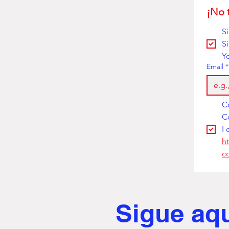
¡No 
S
S
Y
Email
*
I 
h
c
Sigue aq