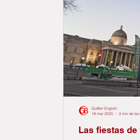
GutBer English
18 mar 2025
3 min de lec
Las fiestas de