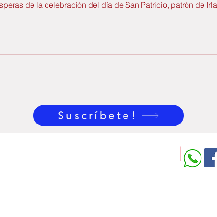
peras de la celebración del día de San Patricio, patrón de Irl
Suscríbete!
GutBer English
Rúa Ángel Rebollo, 11
15002 A Coruña
981 909 279 - 622 743 054
admin@gb-english.com
© Copyright 2018-25
by GutBer English.