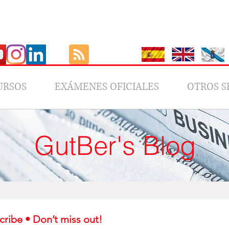
URSOS
EXÁMENES OFICIALES
OTROS S
GutBer's Blog
Subscribe • Don’t miss out! 