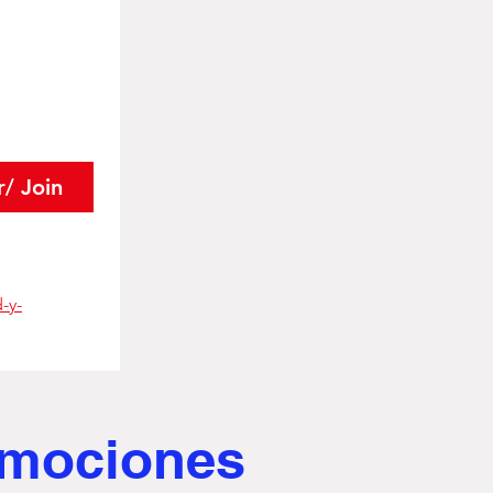
r/ Join
-y-
romociones