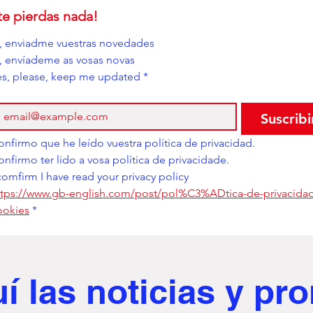
te pierdas nada!
í, enviadme vuestras novedades
i, envíademe as vosas novas
es, please, keep me updated
*
Suscribi
Confirmo que he leído vuestra política de privacidad. 
Confirmo ter lido a vosa política de privacidade. 
comfirm I have read your privacy policy
ttps://www.gb-english.com/post/pol%C3%ADtica-de-privacidad
ookies
*
uí
las noticias y p