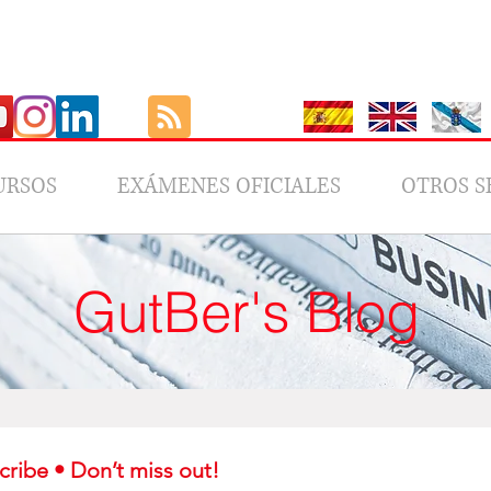
URSOS
EXÁMENES OFICIALES
OTROS S
GutBer's Blog
Subscribe • Don’t miss out! 