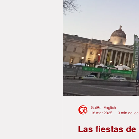
GutBer English
18 mar 2025
3 min de lec
Las fiestas de