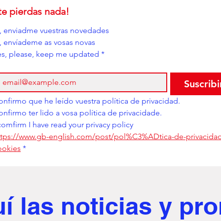
te pierdas nada!
í, enviadme vuestras novedades
i, envíademe as vosas novas
es, please, keep me updated
*
Suscribi
Confirmo que he leído vuestra política de privacidad. 
Confirmo ter lido a vosa política de privacidade. 
comfirm I have read your privacy policy
ttps://www.gb-english.com/post/pol%C3%ADtica-de-privacidad
ookies
*
uí
las noticias y p