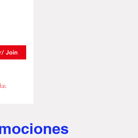
r/ Join
-y-
romociones