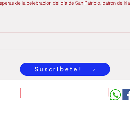
peras de la celebración del día de San Patricio, patrón de Irl
Suscríbete!
GutBer English
Rúa Ángel Rebollo, 11
15002 A Coruña
981 909 279 - 622 743 054
admin@gb-english.com
© Copyright 2018-25
by GutBer English.