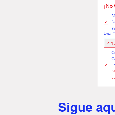
¡No 
S
S
Y
Email
*
I 
h
c
Sigue aq