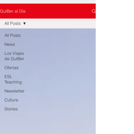
GutBer al Día
All Posts
All Posts
News
Los Viajes
de GutBer
Ofertas
ESL
Teaching
Newsletter
Culture
Stories