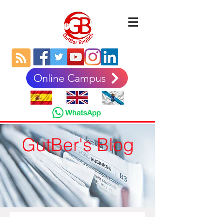
Online Campus
GutBer's Blog