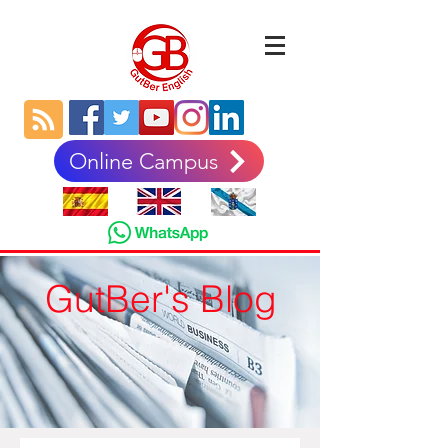
Online Campus
GutBer's Blog