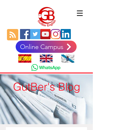
Online Campus
GutBer's Blog