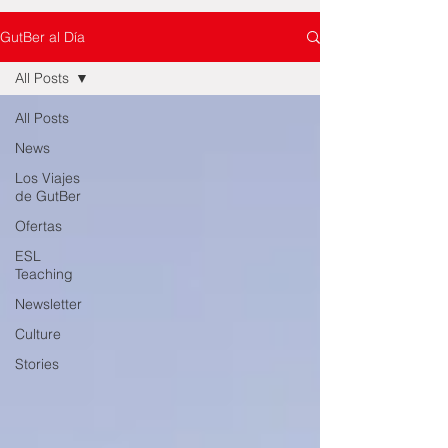
GutBer al Día
All Posts
All Posts
News
Los Viajes
de GutBer
Ofertas
ESL
Teaching
Newsletter
Culture
Stories