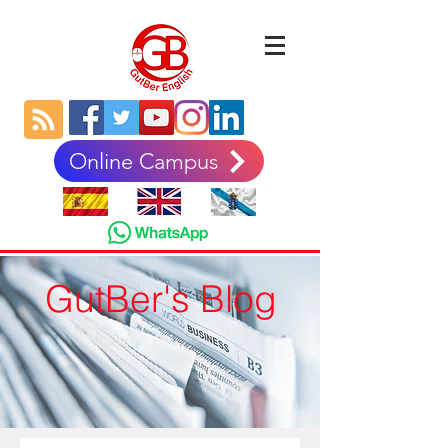
Online Campus
GutBer's Blog