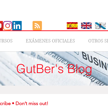
URSOS
EXÁMENES OFICIALES
OTROS S
GutBer's Blog
Subscribe • Don’t miss out! 