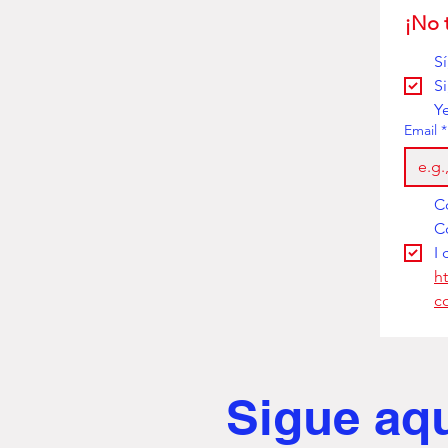
¡No 
S
S
Y
Email
*
I 
h
c
Sigue aq