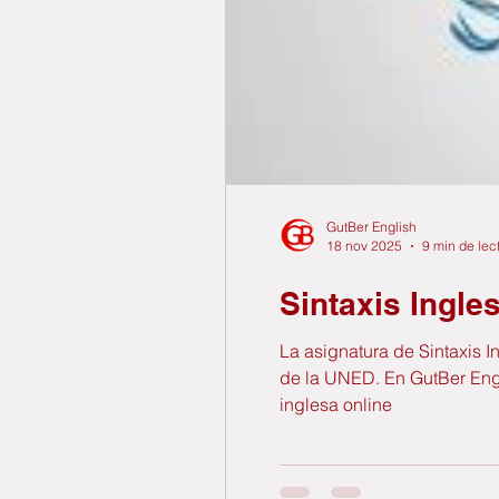
GutBer English
18 nov 2025
9 min de lec
Sintaxis Ingle
La asignatura de Sintaxis 
de la UNED. En GutBer Engl
inglesa online