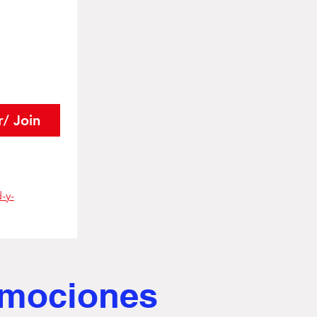
r/ Join
-y-
romociones