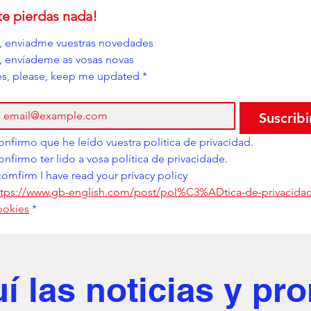
te pierdas nada!
í, enviadme vuestras novedades
i, envíademe as vosas novas
es, please, keep me updated
*
Suscribi
Confirmo que he leído vuestra política de privacidad. 
Confirmo ter lido a vosa política de privacidade. 
comfirm I have read your privacy policy
ttps://www.gb-english.com/post/pol%C3%ADtica-de-privacidad
ookies
*
uí
las noticias y p