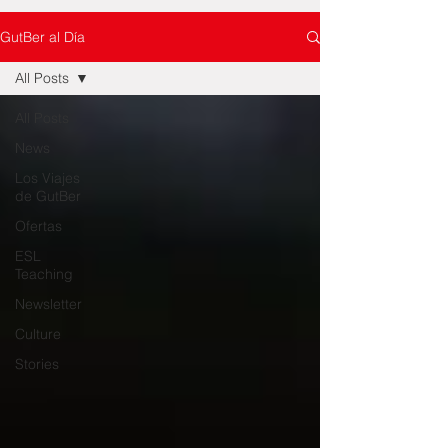
GutBer al Día
All Posts
All Posts
News
Los Viajes
de GutBer
Ofertas
ESL
Teaching
Newsletter
Culture
Stories