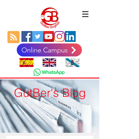
Online Campus
GutBer's Blog