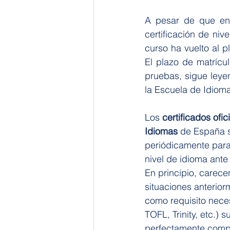
A pesar de que en
certificación de niv
curso ha vuelto al 
El plazo de matrícul
pruebas, sigue leyen
la Escuela de Idiom
Los 
certificados ofi
Idiomas
 de España s
periódicamente para 
nivel de idioma ante 
En principio, carece
situaciones anterio
como requisito neces
TOFL, Trinity, etc.)
perfectamente compl