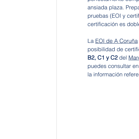
ansiada plaza. Prepa
pruebas (EOI y certi
certificación es dobl
La 
EOI de A Coruña
posibilidad de certif
B2, C1 y C2 
del 
Mar
puedes consultar en
la información refer