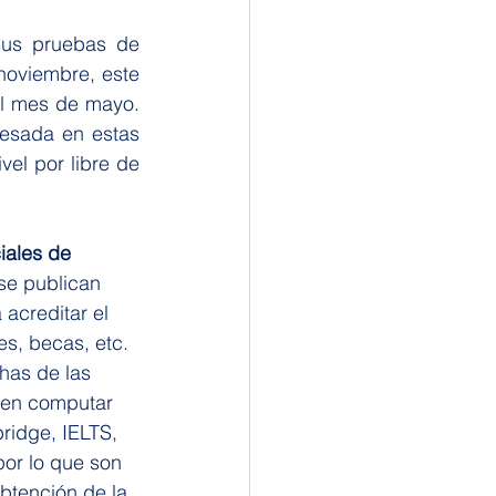
us pruebas de 
noviembre, este 
el mes de mayo. 
resada en estas 
el por libre de 
iales de 
se publican 
acreditar el 
es, becas, etc. 
has de las 
len computar 
ridge, IELTS, 
por lo que son 
btención de la 