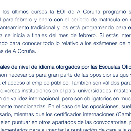
 los últimos cursos la EOI de A Coruña programó s
el para febrero y enero con el período de matrícula en 
planteamiento tradicional y los está programando para 
a se inicia a finales del mes de febrero. Si estás inte
do para conocer todo lo relativo a los exámenes de niv
as de A Coruña. 
ciales de nivel de idioma otorgados por las Escuelas Ofic
on necesarios para gran parte de las oposiciones que 
el acceso al empleo público. También son válidos para 
diversas instituciones en el país: universidades, máster
n de validez internacional, pero son obligatorios en muc
rmente mencionadas. En el caso de las oposiciones, sue
ario, mientras que los certificados internaciones (Camb
 suelen puntuar en otros apartados de las convocatorias, 
ementarios para aumentar la puntuación de cara a la o