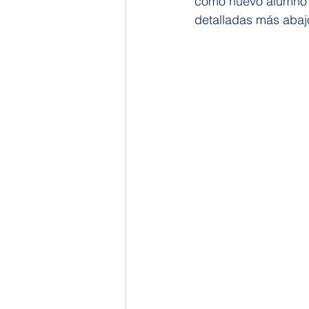
como nuevo alumno s
detalladas más abaj