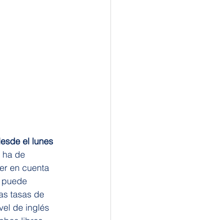
esde el lunes 
a ha de 
ner en cuenta 
) puede 
as tasas de 
el de inglés 