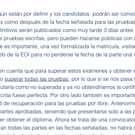
aún están por definir y los candidatos  podrán ser conv
tes como después de la fecha señalada para las pruebas
finitivos serán publicados como muy tarde 3 días antes 
as pruebas escritas, pero pueden hacerse públicas con
e es importante, una vez formalizada la matrícula, visita
b de la EOI para no perderse la fecha de la parte oral
en cuenta que para superar estos exámenes y obtener el
o 
superar todas las pruebas
, por lo que si se nos pasa 
utaría como no superada y ya no obtendríamos la certif
rita fuese perfecta. Por otro lado también es important
d de recuperación para las pruebas por libre. Anteriorme
artes aprobadas, teniendo que presentarse solo a las p
 obtener el diploma. Ahora se trata de una convocator
ran todas las partes en las fechas señaladas, no habrá o