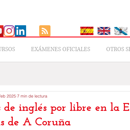
URSOS
EXÁMENES OFICIALES
OTROS S
GutBer
Ofertas
ESL Teaching
Newsletter
Culture
feb 2025
7 min de lectura
de inglés por libre en la E
as de A Coruña