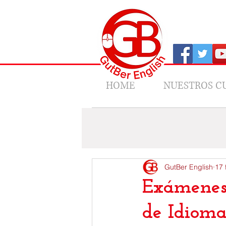
HOME
NUESTROS C
All Posts
News
Los Viajes de 
GutBer English
17 
Exámenes 
de Idiom