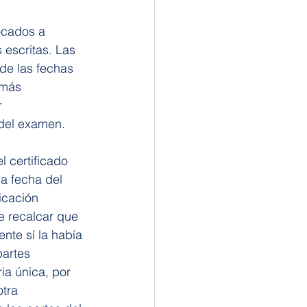
ocados a 
 escritas. Las 
de las fechas 
 más 
r 
 del examen.
 certificado 
la fecha del 
icación 
e recalcar que 
nte sí la había 
artes 
ia única, por 
tra 