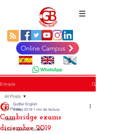
Online Campus
Entrada
All Posts
GutBer English
All Posts
4 sept 2019
1 min de lectura
Cambridge exams
News
diciembre 2019
Los Viajes de GutBer