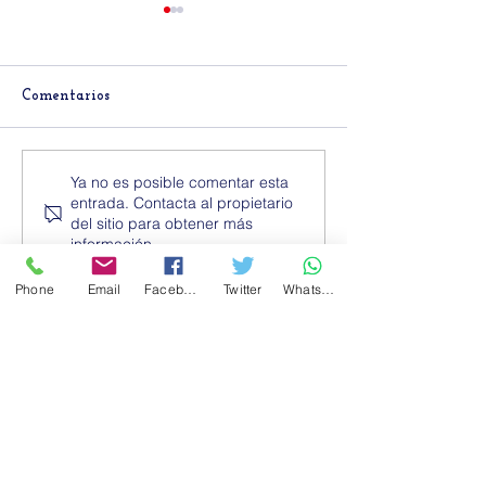
Comentarios
Horarios abiertos de inglés
Arrancan los cur
Ya no es posible comentar esta
curso 2025-26 en GutBer
inglés 2025-26 e
entrada. Contacta al propietario
English Coruña
English Coruña
del sitio para obtener más
información.
Phone
Email
Facebook
Twitter
WhatsApp
Ver política de protección de datos