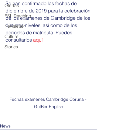
Se han confirmado las fechas de 
Ofertas
diciembre de 2019 para la celebración 
ESL Teaching
de los exámenes de Cambridge de los 
distintos niveles, así como de los 
Newsletter
períodos de matrícula. Puedes 
Culture
consultarlos 
aquí
Stories
Fechas exámenes Cambridge Coruña - 
GutBer English
News