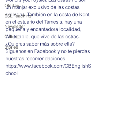
Ofertas
un manjar exclusivo de las costas 
gallegas. También en la costa de Kent, 
ESL Teaching
en el estuario del Támesis, hay una 
Newsletter
pequeña y encantadora localidad, 
Whitstable, que vive de las ostras.
Culture
¿Quieres saber más sobre ella? 
Stories
Síguenos en Facebook y no te pierdas 
nuestras recomendaciones 
https://www.facebook.com/GBEnglishS
chool