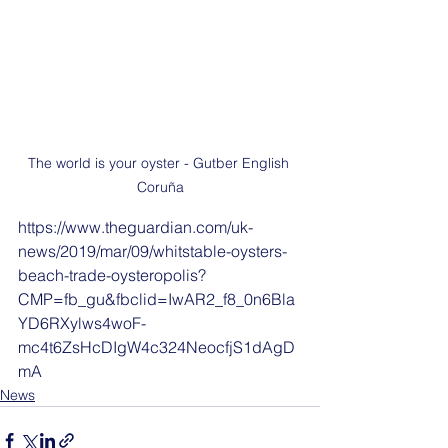
The world is your oyster - Gutber English 
Coruña
https://www.theguardian.com/uk-
news/2019/mar/09/whitstable-oysters-
beach-trade-oysteropolis?
CMP=fb_gu&fbclid=IwAR2_f8_0n6Bla
YD6RXylws4woF-
mc4t6ZsHcDIgW4c324NeocfjS1dAgD
mA
News