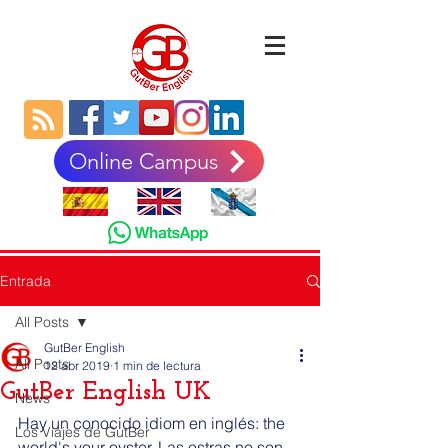
Online Campus
Entrada
All Posts
GutBer English
All Posts
12 abr 2019
1 min de lectura
GutBer English UK
News
Hay un conocido idiom en inglés: the 
Los Viajes de GutBer
world's your oyster. Las ostras no son 