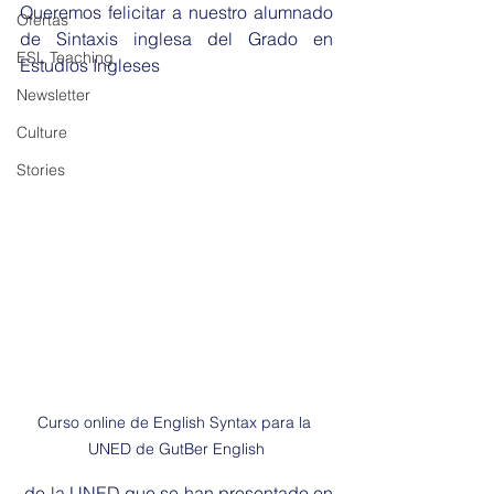
Queremos felicitar a nuestro alumnado 
Ofertas
de Sintaxis inglesa del Grado en 
ESL Teaching
Estudios Ingleses
Newsletter
Culture
Stories
Curso online de English Syntax para la 
UNED de GutBer English
 de la UNED que se han presentado en 