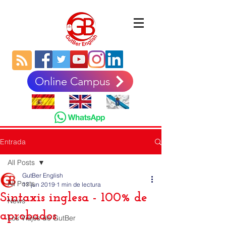
Online Campus
Entrada
All Posts
GutBer English
All Posts
17 jun 2019
1 min de lectura
Sintaxis inglesa - 100% de
News
aprobados
Los Viajes de GutBer